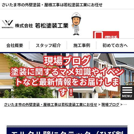
さいたま市の外壁塗装・屋根工事は若松塗装工業にお任せ
電話
会社概要
スタッフ紹介
施工事例
初めての方へ
現場ブログ
塗装に関するマメ知識やイベン
トなど最新情報をお届けしま
す！
MENU
さいたま市の外壁塗装・屋根工事は若松塗装工業にお任せ
>
現場ブログ
>
スタ