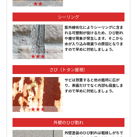
★★
シーリング
紫外線劣化によりシーリングに含ま
れる可塑剤が抜けるため、ひび割れ
や痩せ現象が発生します。そこから
水が入り込み雨漏りの原因となりま
すので早めに対処しましょう。
★★★
さび（トタン屋根）
サビは放置すると他の箇所に広が
り、表面だけでなく内部も腐食しま
すので早めに対処しましょう。
★★★
外壁のひび割れ
外壁塗装のひび割れは軽視しがちで