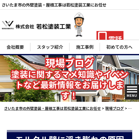
さいたま市の外壁塗装・屋根工事は若松塗装工業にお任せ
電話
会社概要
スタッフ紹介
施工事例
初めての方へ
現場ブログ
塗装に関するマメ知識やイベン
トなど最新情報をお届けしま
す！
MENU
さいたま市の外壁塗装・屋根工事は若松塗装工業にお任せ
>
現場ブログ
>
スタ