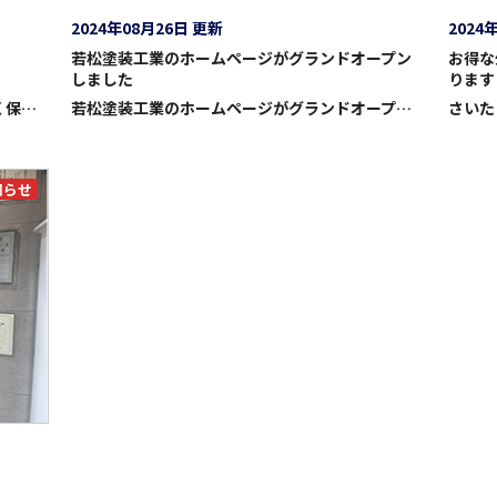
2024年08月26日 更新
2024
若松塗装工業のホームページがグランドオープン
お得な
しました
ります
1.はじめに 塗装工事は、建物の外観を美しく保つだけでなく、雨風や紫外線から守るために非常に重要な作業です。適切な塗料を選ぶことで、建物の耐久性が向上し、メンテナンス費用を抑えることができます。しかし、塗装にはさまざまな種類があり、目的や場所によって最適なものが異なります。本記事では、塗装の基本的な種類や用途別に適した塗料、さらには最近注目されている機能性塗料について詳しく解説します。 2. 油性塗料と水性塗料 まず、塗料の大きな分類として「油性塗料」と「水性塗料」があります。これらは、主に屋外用か屋内用か、環境に与える影響、そして耐久性などで違いがあります。 油性塗料は溶剤を基にしているため、耐久性や防水性に優れています。特に屋外で使用されることが多く、強い紫外線や雨風に対する保護効果が高いです。ただし、臭いが強く、施工時には換気が必要です。また、乾燥に時間がかかる点もデメリットと言えます。屋外での使用が一般的ですが、長持ちするという利点があり、外壁や屋根などに向いています。 一方、水性塗料は水を主成分とした塗料で、臭いが少なく環境にもやさしいという特徴があります。屋内での使用に適しており、乾燥が速いことも魅力です。特に住宅の内装やDIYで使われることが多く、扱いやすさが利点です。ただし、油性塗料に比べると耐久性に劣る場合があるため、使用する場所に応じて選ぶ必要があります。 3. 用途別の塗装 塗装の用途は非常に多様で、外壁、内装、防水といった目的に応じた塗料を選ぶことが大切です。 外壁塗装では、耐候性の高い塗料が一般的に使用されます。外壁は常に雨や紫外線にさらされるため、耐久性が重要です。シリコン塗料やフッ素塗料がよく使われ、これらは長期間にわたって外観を保つことができます。また、近年では断熱性や防汚性を持つ塗料も普及しており、エネルギー効率の向上や建物の美観維持に一役買っています。 内装塗装は、美観を整えるだけでなく、室内の環境に直接影響を与えます。例えば、防カビ効果のある塗料は、湿気が多い場所や換気が難しい部屋に最適です。また、デザイン性を重視した塗料も多く、部屋の印象を大きく変えることができます。水性塗料が主流で、臭いが少なく、乾燥が早いため、居住中の施工にも向いています。 防水塗装は、屋上やベランダ、外階段など、雨水がたまりやすい場所に使われます。ウレタン塗料やシリコン塗料が防水塗料として広く使用されており、弾力性があり、ひび割れを防ぐ機能も持っています。これにより、雨漏りを防ぎ、建物全体の劣化を防止する効果が期待されます。 4. 機能性塗料 近年では、塗装の目的が「保護」や「美観」を超え、さまざまな機能を持つ塗料が注目されています。これらの塗料は、特定の環境下での効果を発揮し、建物の性能を向上させます。 断熱塗料は、外壁や屋根に使用されることが多く、夏は熱を反射して涼しく、冬は暖気を逃がさないという効果があります。これにより、室内の快適性が向上し、エアコンなどの使用を減らすことで省エネにもつながります。 防汚塗料は、外壁に使用されることが多く、汚れが付きにくい効果があります。特に雨が降ると汚れが自然に落ちるセルフクリーニング機能を持つものもあり、外壁のメンテナンスが容易になります。これにより、長期間にわたって美観を維持することが可能です。 防錆塗料は、鉄や鋼などの金属部分に使用され、サビの発生を防ぎます。金属は湿気や雨によって容易に腐食するため、これらの塗料は橋やフェンス、鉄骨構造の建物などで使用され、長期的に保護する効果があります。 5. まとめ 塗装工事では、塗料の選び方が工事の結果に大きく影響します。油性塗料と水性塗料の違いや、用途別の最適な塗料を理解することで、建物の保護や美観を効果的に維持できます。さらに、機能性塗料を活用することで、断熱効果や防汚効果、防錆効果などの付加価値を得ることができます。塗料を適切に選び、長期的なメンテナンスコストを抑えるためにも、塗料の特性を理解し、計画的な塗装工事を行うことが重要です。
若松塗装工業のホームページがグランドオープンいたしました。 最新の施工事例や塗装の豆知識など、さいたま市で外壁塗装・屋根塗装をご検討中の皆様に役立つ有用な情報を随時発信してまいりますので今後ともどうぞよろしくお願いいたします。
知らせ