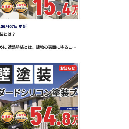
年06月07日 更新
装とは？
1.はじめに 遮熱塗装とは、建物の表面に塗ることで太陽光を反射し、表面温度の上昇を抑える塗料のことです。特に、夏場の強い日差しを浴びると、建物は太陽光を吸収して熱を内部に伝え、室内温度が上昇します。しかし、遮熱塗装を施すことで、この熱の侵入を抑え、建物内を涼しく保つ効果が得られます。 遮熱塗装の目的は、室内温度を下げて空調の使用を減らすことです。これにより、冷房の電力消費が抑えられ、省エネ効果が期待できます。また、地球温暖化や都市部のヒートアイランド現象への対策としても有効です。ヒートアイランド現象は、都市が周囲よりも高温になる現象で、コンクリートやアスファルトが熱を吸収することが一因です。遮熱塗装が多くの建物に使用されることで、都市全体の温度を下げる効果も見込めます。 2. 遮熱塗装の仕組み 遮熱塗装の仕組みは、太陽光の反射率と吸収率に関係しています。太陽光には、可視光線、赤外線、紫外線が含まれていますが、この中でも赤外線は熱エネルギーの大半を占めます。遮熱塗料は「高反射性顔料」という特殊成分を含んでおり、この顔料が赤外線を効果的に反射します。これにより、塗装した建物の表面温度を抑え、内部に伝わる熱も軽減されます。 従来の塗料は太陽光を吸収しやすいため、外壁や屋根の温度が上がりやすいのですが、遮熱塗装はその吸収を最小限にとどめ、反射によって熱の侵入を防ぎます。結果として、建物内の温度を下げ、エアコンなどの冷房負荷を軽減します。 3. 遮熱塗装のメリット 遮熱塗装のメリットはさまざまです。まず、室内温度の低下により、冷房の使用が減るため、電気代の節約につながります。特に、夏場の電力消費は冷房が大きな割合を占めるため、この効果は非常に大きいです。また、冷房の使用が減ることで、二酸化炭素排出量も抑えられ、環境負荷の軽減にもつながります。 さらに、建物自体の保護にも役立ちます。外壁や屋根は、長年の紫外線や熱の影響で劣化が進みますが、遮熱塗装によってこれらのダメージが軽減され、建物の耐久性が向上します。特に、塗装が劣化しにくくなるため、メンテナンスの頻度も減り、長期的に見てもコスト削減が期待できます。 都市部におけるヒートアイランド現象の緩和も、遮熱塗装の大きなメリットです。大量の建物に遮熱塗料を使用することで、街全体の温度上昇を抑えることができ、快適な都市環境を保つ効果が期待されています。 4. 遮熱塗装の種類と選び方 遮熱塗装にはいくつかの種類があり、建物の用途や環境に応じて適切な塗料を選ぶことが重要です。代表的なものに「高反射塗料」や「特殊樹脂を使った塗料」があります。高反射塗料は反射率が非常に高く、特に赤外線を効率よく反射します。一方、特殊樹脂塗料は、耐久性に優れ、長期間にわたってその効果を維持することができます。 選び方のポイントは、施工する場所や目的に応じて最適な塗料を選定することです。住宅の屋根や外壁では、美観と耐久性のバランスが重要です。一方、工場や倉庫のような広い面積の塗装では、コストパフォーマンスが重視される場合もあります。プロの施工を依頼するか、自分でDIYで行うかによっても選ぶべき塗料が異なりますので、施工方法も含めて検討が必要です。 5. 遮熱塗装の適用事例 遮熱塗装は、住宅、商業施設、工場などで広く使用されています。例えば、商業施設では、屋根に遮熱塗装を施すことで、冷房負荷を大幅に軽減し、施設内の温度管理が容易になります。また、倉庫や工場では、広い屋根や外壁に塗布することで、内部の作業環境を改善し、従業員の快適さを向上させる効果もあります。 住宅の場合、遮熱塗装を屋根に施工することで、夏場の冷房使用量が減り、家庭の電気代を節約することが可能です。さらに、遮熱塗装は気候や地域に合わせて選定されることも多く、例えば湿度の高い地域では、防水性能を備えた遮熱塗料が選ばれることが一般的です。 6.まとめ 遮熱塗装は、建物の温度管理を効率化し、省エネ効果をもたらす非常に有用な技術です。室内温度の低下、電気代の節約、建物の耐久性向上、さらには都市のヒートアイランド現象の緩和など、多くのメリットがあります。今後、地球温暖化対策やエネルギー消費の削減がますます重要視される中で、遮熱塗装の需要はさらに高まることが予想されます。 持続可能な社会を目指す上で、遮熱塗装は今後も欠かせない技術として、広く普及していくでしょう。
お知らせ