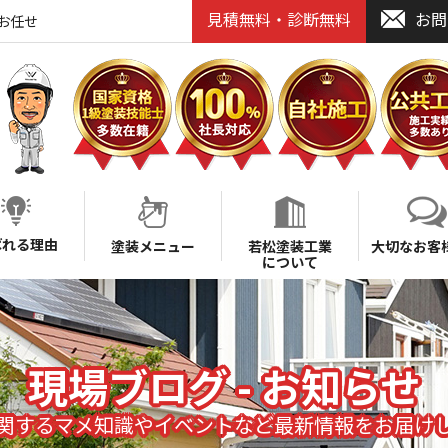
見積無料・診断無料
お問
お任せ
ばれる理由
塗装メニュー
若松塗装工業
大切なお客
について
現場ブログ - お知らせ
関するマメ知識やイベントなど最新情報をお届け