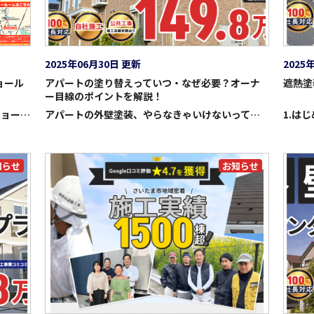
2025年06月30日 更新
2025
ョール
アパートの塗り替えっていつ・なぜ必要？オーナ
遮熱塗
ー目線のポイントを解説！
さいたま市に地域密着!! 地域最大級の塗装ショールーム 祝・グランドオープン！ 外壁塗装・屋根ショールーム祭 2026年3月14日(土)・15日(日) 2日間限定！ 「初めての塗装で絶対に失敗したくない！」 そんな方は、ぜひ若松塗装工業のショールームへお越しください！ 見て！聞けて！体感できる最新設備をご用意。 入場・ご相談・お見積り・外壁屋根診断はすべて無料です！
アパートの外壁塗装、やらなきゃいけないって分かってるけど、正直タイミングが難しいよね… 確かに！ 戸建てと違ってアパートは“資産価値”と“入居者満足”が直結するから、塗り替えのタイミングと内容がとても重要なんだ。 そもそも、どれくらいの周期で塗り替えればいいの？ 一般的な目安は築後10～15年ごと。 以下の項目を要チェック！ ・チョーキング：塗装部に触れると白い粉が付く ・クラック：幅1ｍｍ以上のひび割れ ・色褪せ・艶消え：新築時と比べて明らかにくすんでいる。 ・コーキングの劣化：目地が硬化・ひび割れ いずれか一つでも当てはまったら、築年数に関係なく塗り替えサインだよ。 塗装を後回しにすると、どうなる？ 1.美観ダウン → 空室リスク増 2.外壁の防水性ダウン → 雨漏り・躯体劣化へ 3.修繕費が膨張（塗り替えだけで済んだところが、張り替え工事へ発展） 結果として長期の家賃収入に大打撃。だから“まだ大丈夫かな”と思っても、早めのメンテナンスが結局おトクなんだ。 アパート特有のポイントって？
知らせ
お知らせ